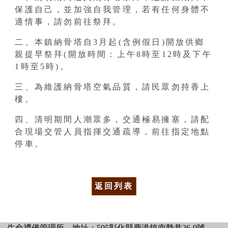
保護自己，並加強自我管理，若有任何身體不
適情事，請勿前往祭拜。
二、本鎮納骨塔自3月起(含例假日)開放供鄉
親提早祭拜(開放時間：上午8時至12時及下午
1時至5時)。
三、為維護納骨塔空氣品質，請民眾勿持香上
樓。
四、清明期間人潮眾多，交通極易擁塞，請配
合現場交管人員指揮交通疏導，前往指定地點
停車。
返回列表
生命禮儀管理所
地址：505彰化縣鹿港鎮南勢巷26-9號