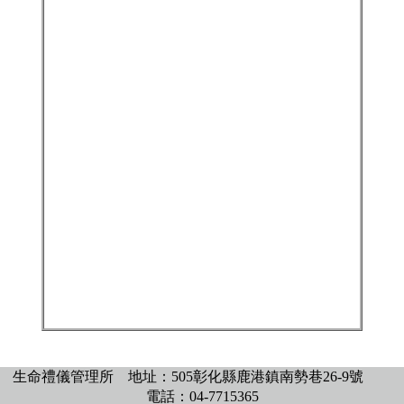
生命禮儀管理所
地址：505彰化縣鹿港鎮南勢巷26-9號
電話：04-7715365