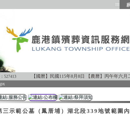
:::
跳到
【國曆】民國115年8月8日
【農曆】丙午年六月
：
527413
spx
第三示範公墓（鳳厝埔）湖北段339地號範圍