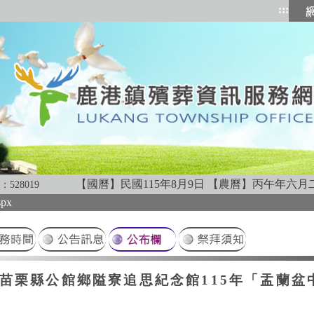
:::
跳到
【國曆】民國115年8月9日
【農曆】丙午年六月
：
528019
spx
苗栗縣公館鄉隘寮追思紀念館115年「盂蘭盆