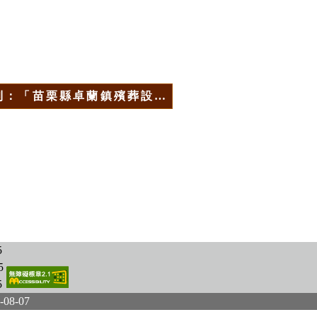
則：「苗栗縣卓蘭鎮殯葬設…
5
5
5
-08-07