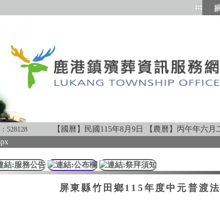
:::
跳到
【國曆】民國115年8月9日
【農曆】丙午年六月
：
528128
spx
屏東縣竹田鄉115年度中元普渡