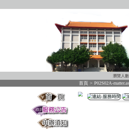
瀏覽人數
首頁
>
P02S02A-matter.a
:::
:::