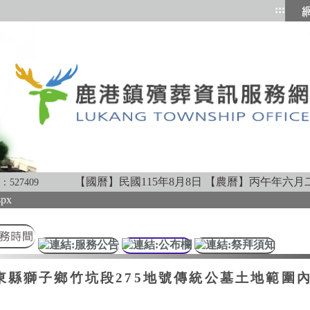
:::
跳到
【國曆】民國115年8月8日
【農曆】丙午年六月
：
527409
spx
東縣獅子鄉竹坑段275地號傳統公墓土地範圍內