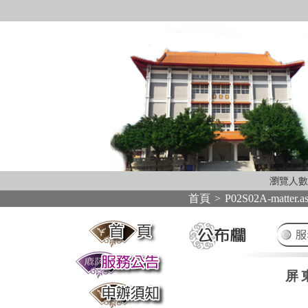
瀏覽人數
首頁
>
P02S02A-matter.a
:::
:::
屏