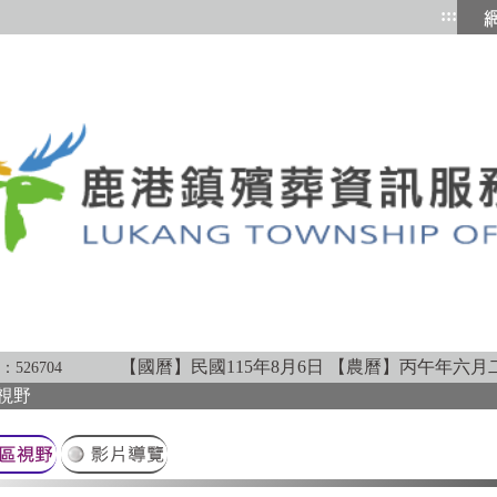
:::
跳到
【國曆】民國115年8月6日
【農曆】丙午年六月
：
526704
視野