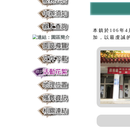
本鎮於106年
加，以最虔誠