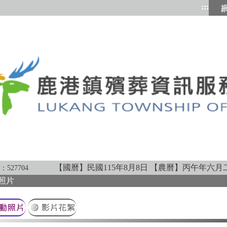
:::
跳到
【國曆】民國115年8月8日
【農曆】丙午年六月
：
527704
照片